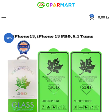
0
0,00
kr
20D skärmskydd iPhone13, PRO Skärmskydd , 6.1 Tums – 2 Pack
-61%