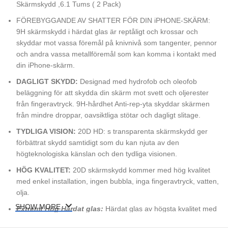
Skärmskydd ,6.1 Tums ( 2 Pack)
FÖREBYGGANDE AV SHATTER FÖR DIN iPHONE-SKÄRM:
9H skärmskydd i härdat glas är reptåligt och krossar och
skyddar mot vassa föremål på knivnivå som tangenter, pennor
och andra vassa metallföremål som kan komma i kontakt med
din iPhone-skärm.
DAGLIGT SKYDD:
Designad med hydrofob och oleofob
beläggning för att skydda din skärm mot svett och oljerester
från fingeravtryck. 9H-hårdhet Anti-rep-yta skyddar skärmen
från mindre droppar, oavsiktliga stötar och dagligt slitage.
TYDLIGA VISION:
20D HD: s transparenta skärmskydd ger
förbättrat skydd samtidigt som du kan njuta av den
högteknologiska känslan och den tydliga visionen.
HÖG KVALITET:
20D skärmskydd kommer med hög kvalitet
med enkel installation, ingen bubbla, inga fingeravtryck, vatten,
olja.
SHOW MORE
Extremt Hög Härdat glas:
Härdat glas av högsta kvalitet med
helskärmstäckning. Skyddar enhetens skärm från repor och