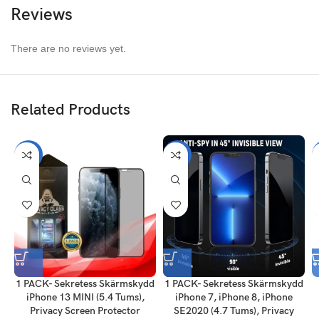
Reviews
Enkel installation, ingen bubbla, fullt lim
Hårdhet: 9H, Tjocklek: 0,33 mm, Helskärmslock
There are no reviews yet.
Skydda skärmen från repor sprängning
Garanti:Skärmskydd garanteras 180 dagar
Related Products
-56%
-56%
1 PACK- Sekretess Skärmskydd
1 PACK- Sekretess Skärmskydd
iPhone 13 MINI (5.4 Tums),
iPhone 7, iPhone 8, iPhone
Privacy Screen Protector
SE2020 (4.7 Tums), Privacy