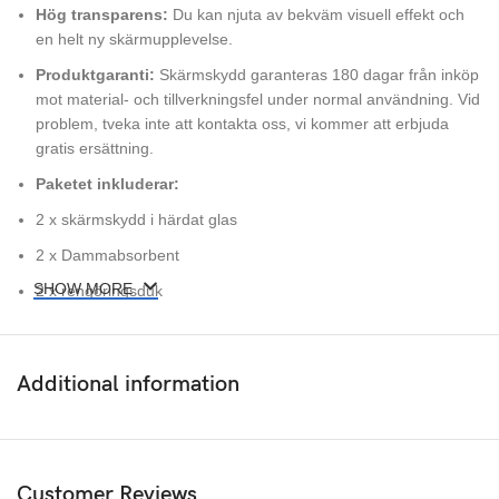
Hög transparens:
Du kan njuta av bekväm visuell effekt och
en helt ny skärmupplevelse.
Produktgaranti:
Skärmskydd garanteras 180 dagar från inköp
mot material- och tillverkningsfel under normal användning. Vid
problem, tveka inte att kontakta oss, vi kommer att erbjuda
gratis ersättning.
Paketet inkluderar:
2 x skärmskydd i härdat glas
2 x Dammabsorbent
SHOW MORE
2 x rengöringsduk
2 x våt rengöringsduk
Snabb leverans
och Levereras i ett skyddande bubbelkuvert –
Additional information
med FSC-godkänt papper
Customer Reviews