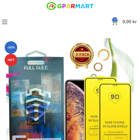
0
0,00
kr
iPhone 12 Mini Skärmskydd 5.4 Tums, Härdat Glas Film, 2-Pack
-34%
HOT