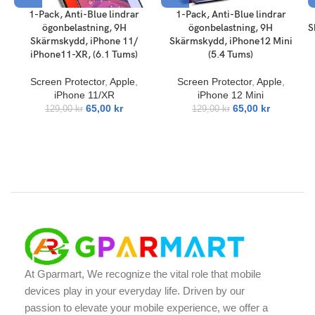
1-Pack, Anti-Blue lindrar
1-Pack, Anti-Blue lindrar
ögonbelastning, 9H
ögonbelastning, 9H
S
Skärmskydd, iPhone 11/
Skärmskydd, iPhone12 Mini
iPhone11-XR, (6.1 Tums)
(5.4 Tums)
Screen Protector
,
Apple
,
Screen Protector
,
Apple
,
iPhone 11/XR
iPhone 12 Mini
65,00
kr
65,00
kr
129,00
kr
129,00
kr
At Gparmart, We recognize the vital role that mobile
devices play in your everyday life. Driven by our
passion to elevate your mobile experience, we offer a