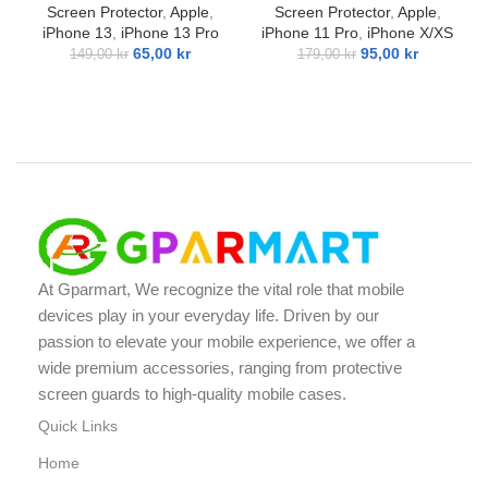
Screen Protector
,
Apple
,
Screen Protector
,
Apple
,
iPhone 13
,
iPhone 13 Pro
iPhone 11 Pro
,
iPhone X/XS
65,00
kr
95,00
kr
149,00
kr
179,00
kr
At Gparmart, We recognize the vital role that mobile
devices play in your everyday life. Driven by our
passion to elevate your mobile experience, we offer a
wide premium accessories, ranging from protective
screen guards to high-quality mobile cases.
Quick Links
Home