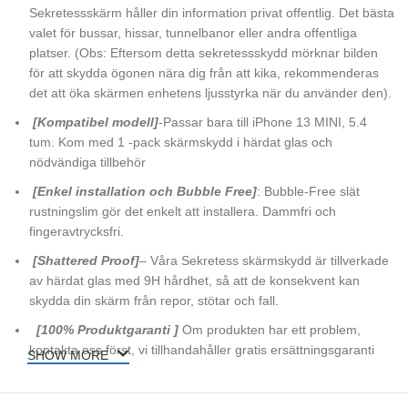
Sekretessskärm håller din information privat offentlig. Det bästa
valet för bussar, hissar, tunnelbanor eller andra offentliga
platser. (Obs: Eftersom detta sekretessskydd mörknar bilden
för att skydda ögonen nära dig från att kika, rekommenderas
det att öka skärmen enhetens ljusstyrka när du använder den).
[Kompatibel modell]
-Passar bara till iPhone 13 MINI, 5.4
tum. Kom med 1 -pack skärmskydd i härdat glas och
nödvändiga tillbehör
[Enkel installation och Bubble Free]
: Bubble-Free slät
rustningslim gör det enkelt att installera. Dammfri och
fingeravtrycksfri.
[Shattered Proof]
– Våra Sekretess skärmskydd är tillverkade
av härdat glas med 9H hårdhet, så att de konsekvent kan
skydda din skärm från repor, stötar och fall.
[100% Produktgaranti ]
Om produkten har ett problem,
kontakta oss först, vi tillhandahåller gratis ersättningsgaranti
SHOW MORE
och 100% tillfredsställelsesgaranti.
[
Paketet inkluderar
]