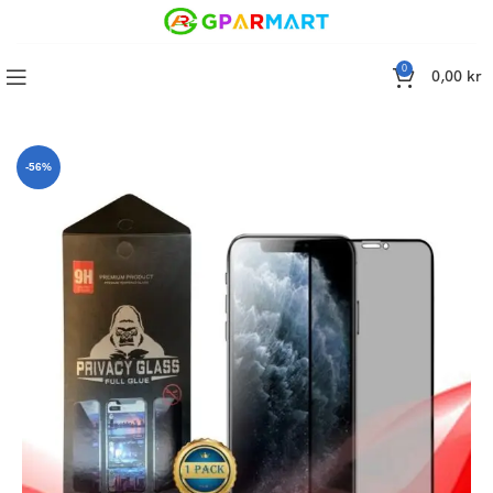
0
0,00
kr
kärmskydd iPhone 13 MINI (5.4 Tums), Privacy Screen Protector
-56%