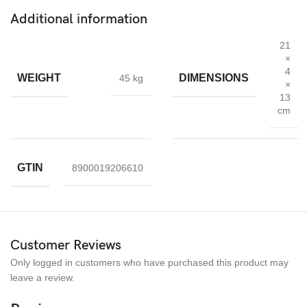
2 x skärmskydd i härdat glas
Additional information
2 x Dammabsorbent
21
×
2 x rengöringsduk
4
WEIGHT
DIMENSIONS
45 kg
2 x våt rengöringsduk
×
13
Snabb leverans
innom 1-2 dag
cm
Snabbfakta
Anti-repor, Anti-fingeravtryck, anti-explosion
GTIN
8900019206610
Sekretess mot spion och bra skärmkänslighet
Enkel montering och Bubbelfri installation
Ger maximalt skydd mot droppar, repor, stötar
Customer Reviews
Garanti:Skärmskydd garanteras 180 dagar
Only logged in customers who have purchased this product may
leave a review.