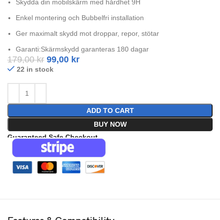
Skydda din mobilskärm med hårdhet 9H
Enkel montering och Bubbelfri installation
Ger maximalt skydd mot droppar, repor, stötar
Garanti:Skärmskydd garanteras 180 dagar
179,00
kr
99,00
kr
22 in stock
ADD TO CART
BUY NOW
Guaranteed Safe Checkout