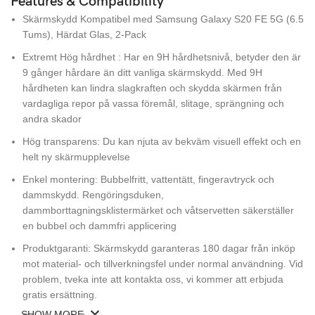
Features & Compatibility
Skärmskydd Kompatibel med Samsung Galaxy S20 FE 5G (6.5
Tums), Härdat Glas, 2-Pack
Extremt Hög hårdhet : Har en 9H hårdhetsnivå, betyder den är
9 gånger hårdare än ditt vanliga skärmskydd. Med 9H
hårdheten kan lindra slagkraften och skydda skärmen från
vardagliga repor på vassa föremål, slitage, sprängning och
andra skador
Hög transparens: Du kan njuta av bekväm visuell effekt och en
helt ny skärmupplevelse
Enkel montering: Bubbelfritt, vattentätt, fingeravtryck och
dammskydd. Rengöringsduken,
dammborttagningsklistermärket och våtservetten säkerställer
en bubbel och dammfri applicering
Produktgaranti: Skärmskydd garanteras 180 dagar från inköp
mot material- och tillverkningsfel under normal användning. Vid
problem, tveka inte att kontakta oss, vi kommer att erbjuda
gratis ersättning.
SHOW MORE