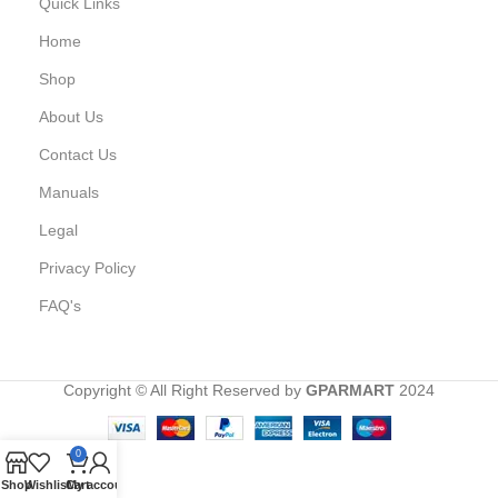
Quick Links
Home
Shop
About Us
Contact Us
Manuals
Legal
Privacy Policy
FAQ's
Copyright © All Right Reserved by
GPARMART
2024
0
Shop
Wishlist
Cart
My account