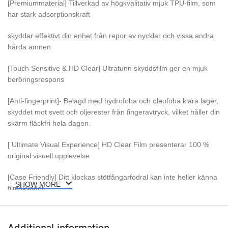
[Premiummaterial] Tillverkad av högkvalitativ mjuk TPU-film, som
har stark adsorptionskraft
skyddar effektivt din enhet från repor av nycklar och vissa andra
hårda ämnen
[Touch Sensitive & HD Clear] Ultratunn skyddsfilm ger en mjuk
beröringsrespons
[Anti-fingerprint]- Belagd med hydrofoba och oleofoba klara lager,
skyddet mot svett och oljerester från fingeravtryck, vilket håller din
skärm fläckfri hela dagen.
[ Ultimate Visual Experience] HD Clear Film presenterar 100 %
original visuell upplevelse
[Case Friendly] Ditt klockas stötfångarfodral kan inte heller känna
SHOW MORE
filmskyddet.
Paketet inkluderar: –
Additional information
1 x skärmskydd i härdat glas