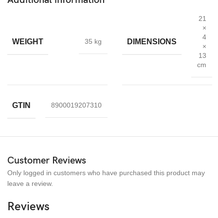
1 x rengöringsduk
21
×
1 x våt rengöringsduk
4
WEIGHT
DIMENSIONS
35 kg
Snabb leverans och Levereras i ett skyddande bubbelkuvert –
×
med FSC-godkänt papper
13
cm
Snabbfakta
Skärmskydd Kompatibel med Apple Watch Series7 41mm
GTIN
8900019207310
HD Clear Film presenterar 100 % original visuell
Skydda din iwatch helt och effektivt från repor
Lätt att sätta på och utan bubblor
Customer Reviews
Skyddet mot svett ocholjerester från fingeravtryck
Only logged in customers who have purchased this product may
leave a review.
Reviews