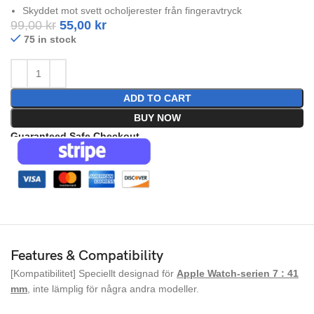
Skyddet mot svett ocholjerester från fingeravtryck
99,00
kr
55,00
kr
75 in stock
ADD TO CART
BUY NOW
Guaranteed Safe Checkout
Features & Compatibility
[Kompatibilitet] Speciellt designad för
Apple Watch-serien 7 : 41
mm
, inte lämplig för några andra modeller.