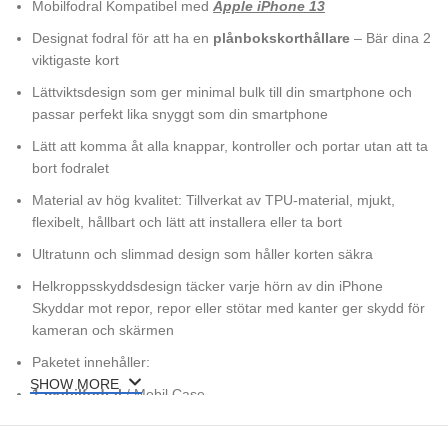
Mobilfodral Kompatibel med
Apple iPhone 13
Designat fodral för att ha en
plånbokskorthållare
– Bär dina 2
viktigaste kort
Lättviktsdesign som ger minimal bulk till din smartphone och
passar perfekt lika snyggt som din smartphone
Lätt att komma åt alla knappar, kontroller och portar utan att ta
bort fodralet
Material av hög kvalitet: Tillverkat av TPU-material, mjukt,
flexibelt, hållbart och lätt att installera eller ta bort
Ultratunn och slimmad design som håller korten säkra
Helkroppsskyddsdesign täcker varje hörn av din iPhone
Skyddar mot repor, repor eller stötar med kanter ger skydd för
kameran och skärmen
Paketet innehåller:
SHOW MORE
1 mobilfodral
/ Mobil Case
Snabb leverans
och Levereras i ett skyddande bubbelkuvert –