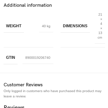
med FSC-godkänt papper
Additional information
Snabbfakta
21
×
Fodral för att skydda din telefon från damm,stötar
4
WEIGHT
DIMENSIONS
40 kg
×
Skal med plånboks korthållare- Iphone 13
13
cm
Högkvalitativa material med transparent färg
Bra skydd samtidigt som det inte är skrymmande
Helkroppsskyddsdesign täcker varje hörn Iphone
GTIN
8900019206740
Customer Reviews
Only logged in customers who have purchased this product may
leave a review.
Reviews