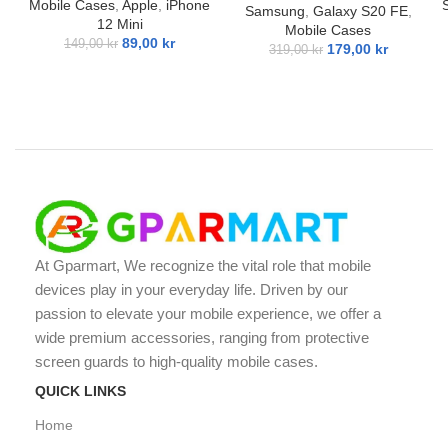
Mobile Cases
,
Apple
,
iPhone
Samsung
,
Galaxy S20 FE
,
12 Mini
Mobile Cases
89,00
kr
149,00
kr
179,00
kr
319,00
kr
At Gparmart, We recognize the vital role that mobile
devices play in your everyday life. Driven by our
passion to elevate your mobile experience, we offer a
wide premium accessories, ranging from protective
screen guards to high-quality mobile cases.
QUICK LINKS
Home