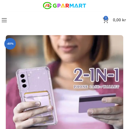
0
0,00
kr
iPhone 13: Mobilfodral/ Skal med plånbokskorthållare – 1 PACK
-40%