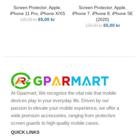
Screen Protector
,
Apple
,
Screen Protector
,
Apple
,
iPhone 11 Pro
,
iPhone X/XS
iPhone 7
,
iPhone 8
,
iPhone SE
65,00
kr
(2020)
129,00
kr
65,00
kr
129,00
kr
At Gparmart, We recognize the vital role that mobile
devices play in your everyday life. Driven by our
passion to elevate your mobile experience, we offer a
wide premium accessories, ranging from protective
screen guards to high-quality mobile cases.
QUICK LINKS