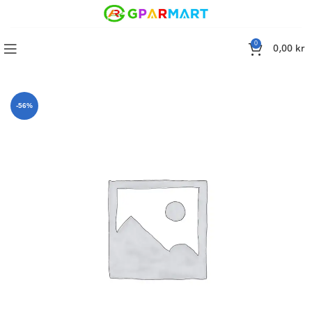
0
0,00
kr
rmskydd iPhone 16 (6.1 Tums),Privacy Screen Protector, 2 PACK
-56%