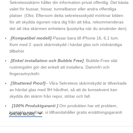
Sekretessskärm håller din information privat offentlig. Det bästa
valet för bussar, hissar, tunnelbanor eller andra offentliga
platser. (Obs: Eftersom detta sekretessskydd mörknar bilden
för att skydda ögonen nära dig från att kika, rekommenderas
det att öka skärmen enhetens ljusstyrka när du använder den).
[Kompatibel modell]
-Passar bara till iPhone 16, 6,1 tum.
Kom med 2 -pack skärmskydd i härdat glas och nödvändiga
tillbehör
[Enkel installation och Bubble Free]
: Bubble-Free slät
rustningslim gör det enkelt att installera. Dammfri och
fingeravtrycksfri.
[Shattered Proof]
– Våra Sekretess skärmskydd är tillverkade
av härdat glas med 9H hårdhet, så att de konsekvent kan
skydda din skärm från repor, stötar och fall.
[100% Produktgaranti ]
Om produkten har ett problem,
kontakta oss först, vi tillhandahåller gratis ersättningsgaranti
SHOW MORE
och 100% tillfredsställelsesgaranti.
[
Paketet inkluderar
]