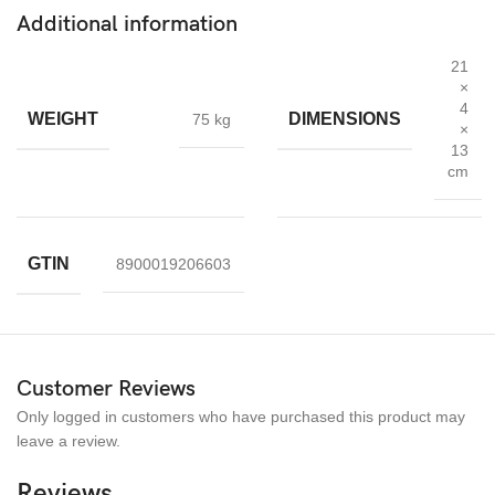
2 x skärmskydd i härdat glas
Additional information
2 x Dammabsorbent
21
×
2 x rengöringsduk
4
WEIGHT
DIMENSIONS
75 kg
2 x våt rengöringsduk
×
13
Snabb leverans
innom 1-2 dag
cm
GTIN
8900019206603
Customer Reviews
Only logged in customers who have purchased this product may
leave a review.
Reviews