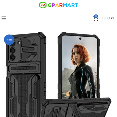
0
0,00
kr
Samsung Galaxy S21 PLUS 5G- Fodral med 3 kreditkortshållare
-44%