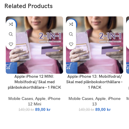
perfekta skydds-reptålighet, anti-dropp,dammsäker
Related Products
Lätt att användakräddarsytt lättviktsskydd
-40%
-40%
Apple iPhone 12 MINI:
Apple iPhone 13: Mobilfodral/
Mobilfodral/ Skal med
Skal med plånbokskorthållare –
plånbokskorthållare – 1 PACK
1 PACK
Mobile Cases
,
Apple
,
iPhone
Mobile Cases
,
Apple
,
iPhone
M
12 Mini
13
89,00
kr
89,00
kr
149,00
kr
149,00
kr