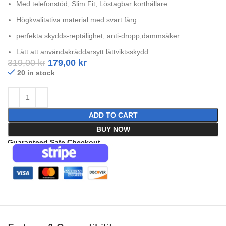
Med telefonstöd, Slim Fit, Löstagbar korthållare
Högkvalitativa material med svart färg
perfekta skydds-reptålighet, anti-dropp,dammsäker
Lätt att användakräddarsytt lättviktsskydd
319,00
kr
179,00
kr
20 in stock
ADD TO CART
BUY NOW
Guaranteed Safe Checkout