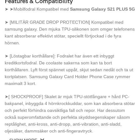
Features & Compatibility
➤ ➤Mobilfodral Kompatibel med
Samsung Galaxy S21 PLUS 5G
➤ [MILITÄR GRADE DROP PROTECTION] Kompatibel med
samsung galaxy. Den mjuka TPU-silikonen som omger telefonens
kant absorberar effektivt stötar, speciellt förtjockad i de fyra
hörnen.
➤ [Löstagbar korthållare]: Fodralet har även ett inbyggt
kreditkortsfodral. De coolaste sakerna som kan ta bort
korthållaren. Lyft först spännet uppåt, skjut sedan nedåt och ta ut
kortplatsen. Samsung Galaxy Card Holder Phone Case rymmer
maximalt 3 kort.
➤[ SHOCKPROOF] Skalet är mjuk TPU-stötfångare + hård PC-
bakpanel, inbyggda 4 hörnkrockkuddar, som kan absorbera stötar
och perfekt förhindra oavsiktliga fall och repor. Har dessutom
också superomfattande och perfekta skyddsegenskaper såsom
reptålighet, anti-kross, anti-dropp, anti-vibration, anti-sladd,
oljesäker, dammsäker och anti-fingeravtryck.