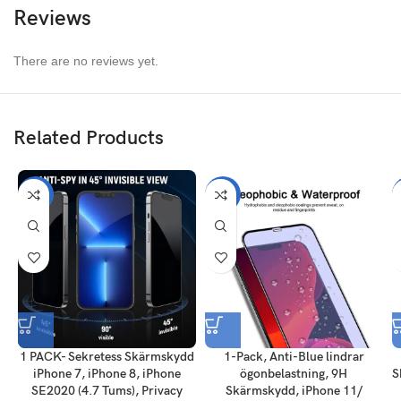
Reviews
Enkel installation, ingen bubbla, fullt lim
Hårdhet: 9H, Tjocklek: 0,33 mm, Helskärmslock
There are no reviews yet.
Skydda skärmen från repor sprängning
Garanti:Skärmskydd garanteras 180 dagar
Related Products
-56%
-50%
1 PACK- Sekretess Skärmskydd
1-Pack, Anti-Blue lindrar
iPhone 7, iPhone 8, iPhone
ögonbelastning, 9H
S
SE2020 (4.7 Tums), Privacy
Skärmskydd, iPhone 11/