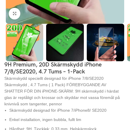
Click to enlarge
9H Premium, 20D Skärmskydd iPhone
7/8/SE2020, 4.7 Tums – 1-Pack
Skärmskydd speciellt designad för iPhone 7/8/SE2020
Skärmskydd , 4.7 Tums ( 1 Pack) FÖREBYGGANDE AV
SHATTER FÖR DIN iPHONE-SKÄRM: 9H skärmskydd i härdat
glas är reptåligt och krossar och skyddar mot vassa föremål på
knivnivå som tangenter, pennor
Skärmskydd designad för iPhone 7/iPhone8/ SE2020
Enkel installation, ingen bubbla, fullt lim
Hårdhet: 9H, Tjocklek: 0,33 mm, Helskärmslock