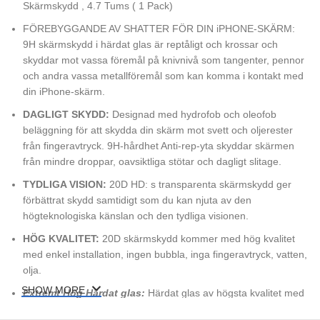
Skärmskydd , 4.7 Tums ( 1 Pack)
FÖREBYGGANDE AV SHATTER FÖR DIN iPHONE-SKÄRM:
9H skärmskydd i härdat glas är reptåligt och krossar och
skyddar mot vassa föremål på knivnivå som tangenter, pennor
och andra vassa metallföremål som kan komma i kontakt med
din iPhone-skärm.
DAGLIGT SKYDD:
Designad med hydrofob och oleofob
beläggning för att skydda din skärm mot svett och oljerester
från fingeravtryck. 9H-hårdhet Anti-rep-yta skyddar skärmen
från mindre droppar, oavsiktliga stötar och dagligt slitage.
TYDLIGA VISION:
20D HD: s transparenta skärmskydd ger
förbättrat skydd samtidigt som du kan njuta av den
högteknologiska känslan och den tydliga visionen.
HÖG KVALITET:
20D skärmskydd kommer med hög kvalitet
med enkel installation, ingen bubbla, inga fingeravtryck, vatten,
olja.
SHOW MORE
Extremt Hög Härdat glas:
Härdat glas av högsta kvalitet med
helskärmstäckning. Skyddar enhetens skärm från repor och