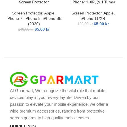
Screen Protector
iPhone11-XR, (6.1 Tums)
Screen Protector
,
Apple
,
Screen Protector
,
Apple
,
iPhone 7
,
iPhone 8
,
iPhone SE
iPhone 11/XR
(2020)
65,00
kr
129,00
kr
65,00
kr
149,00
kr
At Gparmart, We recognize the vital role that mobile
devices play in your everyday life. Driven by our
passion to elevate your mobile experience, we offer a
wide premium accessories, ranging from protective
screen guards to high-quality mobile cases.
QUICK LINKS