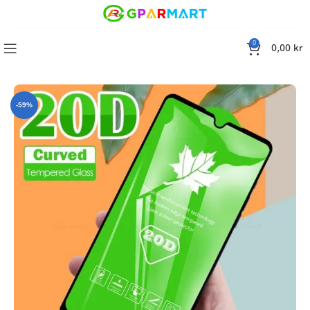
0
0,00
kr
remium, 20D Skärmskydd iPhone 7/8/SE2020, 4.7 Tums – 1-Pack
-59%