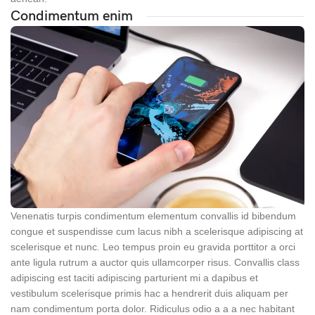
Condimentum enim
Venenatis turpis condimentum elementum convallis id bibendum
congue et suspendisse cum lacus nibh a scelerisque adipiscing at
scelerisque et nunc. Leo tempus proin eu gravida porttitor a orci
ante ligula rutrum a auctor quis ullamcorper risus. Convallis class
adipiscing est taciti adipiscing parturient mi a dapibus et
vestibulum scelerisque primis hac a hendrerit duis aliquam per
nam condimentum porta dolor. Ridiculus odio a a a nec habitant