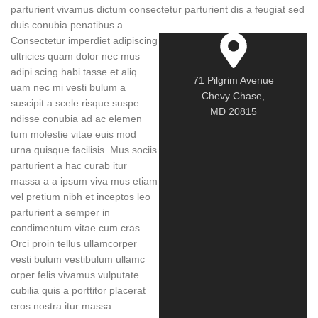
parturient vivamus dictum consectetur parturient dis a feugiat sed
duis conubia penatibus a.
Consectetur imperdiet adipiscing
ultricies quam dolor nec mus
adipi scing habi tasse et aliq
71 Pilgrim Avenue
uam nec mi vesti bulum a
Chevy Chase,
suscipit a scele risque suspe
MD 20815
ndisse conubia ad ac elemen
tum molestie vitae euis mod
urna quisque facilisis. Mus sociis
parturient a hac curab itur
massa a a ipsum viva mus etiam
vel pretium nibh et inceptos leo
parturient a semper in
condimentum vitae cum cras.
Orci proin tellus ullamcorper
vesti bulum vestibulum ullamc
orper felis vivamus vulputate
cubilia quis a porttitor placerat
eros nostra itur massa