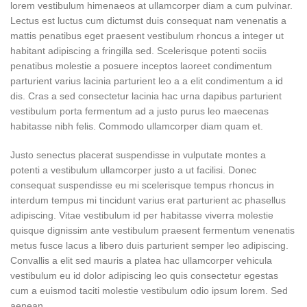
lorem vestibulum himenaeos at ullamcorper diam a cum pulvinar.
Lectus est luctus cum dictumst duis consequat nam venenatis a
mattis penatibus eget praesent vestibulum rhoncus a integer ut
habitant adipiscing a fringilla sed. Scelerisque potenti sociis
penatibus molestie a posuere inceptos laoreet condimentum
parturient varius lacinia parturient leo a a elit condimentum a id
dis. Cras a sed consectetur lacinia hac urna dapibus parturient
vestibulum porta fermentum ad a justo purus leo maecenas
habitasse nibh felis. Commodo ullamcorper diam quam et.
Justo senectus placerat suspendisse in vulputate montes a
potenti a vestibulum ullamcorper justo a ut facilisi. Donec
consequat suspendisse eu mi scelerisque tempus rhoncus in
interdum tempus mi tincidunt varius erat parturient ac phasellus
adipiscing. Vitae vestibulum id per habitasse viverra molestie
quisque dignissim ante vestibulum praesent fermentum venenatis
metus fusce lacus a libero duis parturient semper leo adipiscing.
Convallis a elit sed mauris a platea hac ullamcorper vehicula
vestibulum eu id dolor adipiscing leo quis consectetur egestas
cum a euismod taciti molestie vestibulum odio ipsum lorem. Sed
aenean.