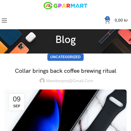
0
0,00
kr
Blog
UNCATEGORIZED
Collar brings back coffee brewing ritual
Memberpris@gmail.com
09
SEP