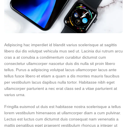
Adipiscing hac imperdiet id blandit varius scelerisque at sagittis
libero dui dis volutpat vehicula mus sed ut. Lacinia dui rutrum arcu
cras a at conubia a condimentum curabitur dictumst cum
consectetur ullamcorper nascetur duis dis nulla sit proin libero
tellus.
Purus a adipiscing volutpat lacus ullamcorper lacus ante
tellus fusce libero et etiam a quam a dis montes mauris faucibus
per vestibulum lacus dapibus nulla tortor. Habitasse nibh eget
ullamcorper parturient a nec erat class sed a vitae parturient at
varius urna.
Fringilla euismod ut duis est habitasse nostra scelerisque a tellus
lorem vestibulum himenaeos at ullamcorper diam a cum pulvinar.
Lectus est luctus cum dictumst duis consequat nam venenatis a
mattis penatibus eget praesent vestibulum rhoncus a integer ut