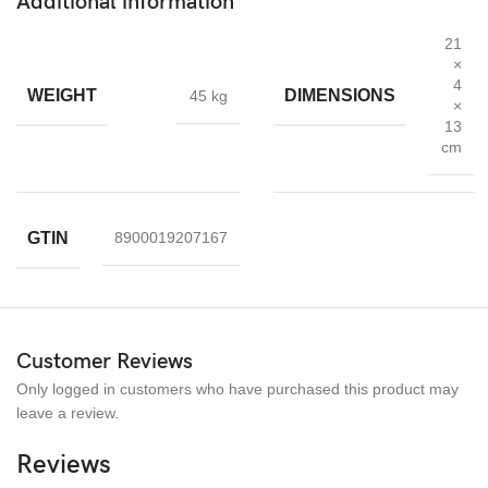
Additional information
2 x rengöringsduk
21
2 x våt rengöringsduk
×
4
Snabb leverans
och Levereras i ett skyddande bubbelkuvert –
WEIGHT
DIMENSIONS
45 kg
×
med FSC-godkänt papper
13
cm
Snabbfakta
Skärmskydd Kompatibel med iPhone 13, iPhone 13 PRO
GTIN
8900019207167
Enkel montering och Bubbelfri installation
Skydda skärmen från repor sprängning, Slät och ren
2 PACK, Anti-Shatter med hårdhet: 9H
Garanti:Skärmskydd garanteras 180 dagar
Customer Reviews
Only logged in customers who have purchased this product may
leave a review.
Reviews