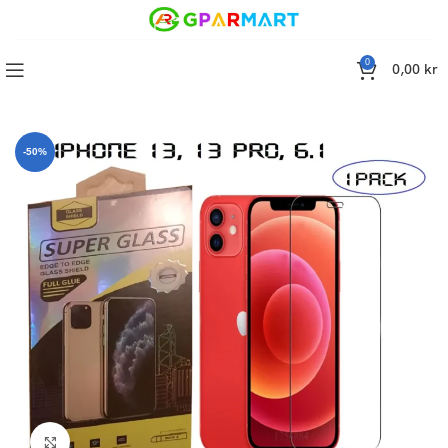
0
0,00
kr
Skärmskydd iPhone 13 , 13 PRO Härdat Glas (6.1 Tums) -1 PACK
-50%
Click to enlarge