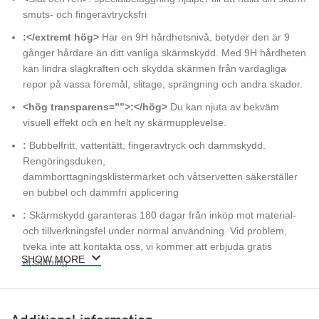
smuts- och fingeravtrycksfri
:</extremt hög>
Har en 9H hårdhetsnivå, betyder den är 9
gånger hårdare än ditt vanliga skärmskydd. Med 9H hårdheten
kan lindra slagkraften och skydda skärmen från vardagliga
repor på vassa föremål, slitage, sprängning och andra skador.
<hög transparens=””>:</hög>
Du kan njuta av bekväm
visuell effekt och en helt ny skärmupplevelse.
:
Bubbelfritt, vattentätt, fingeravtryck och dammskydd.
Rengöringsduken,
dammborttagningsklistermärket och våtservetten säkerställer
en bubbel och dammfri applicering
:
Skärmskydd garanteras 180 dagar från inköp mot material-
och tillverkningsfel under normal användning. Vid problem,
tveka inte att kontakta oss, vi kommer att erbjuda gratis
SHOW MORE
ersättning.
:
2 x skärmskydd i härdat glas