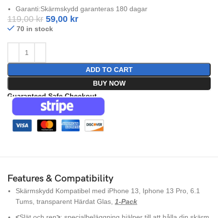
Garanti:Skärmskydd garanteras 180 dagar
119,00
kr
59,00
kr
70 in stock
ADD TO CART
BUY NOW
Guaranteed Safe Checkout
Features & Compatibility
Skärmskydd Kompatibel med iPhone 13, Iphone 13 Pro, 6.1
Tums, transparent Härdat Glas,
1-Pack
<
Slät och ren
>
: specialbeläggning hjälper till att hålla din skärm