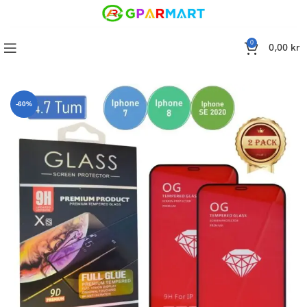
0
0,00
kr
 11/ iPhone11-XR, 6.1 Tums, Hög kvalitet Golden Armor, 2-Pack
-60%