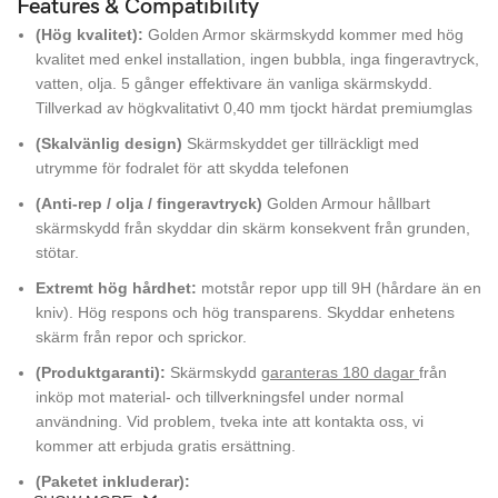
Features & Compatibility
(Hög kvalitet):
Golden Armor skärmskydd kommer med hög
kvalitet med enkel installation, ingen bubbla, inga fingeravtryck,
vatten, olja. 5 gånger effektivare än vanliga skärmskydd.
Tillverkad av högkvalitativt 0,40 mm tjockt härdat premiumglas
(Skalvänlig design)
Skärmskyddet ger tillräckligt med
utrymme för fodralet för att skydda telefonen
(Anti-rep / olja / fingeravtryck)
Golden Armour hållbart
skärmskydd från skyddar din skärm konsekvent från grunden,
stötar.
Extremt hög hårdhet:
motstår repor upp till 9H (hårdare än en
kniv). Hög respons och hög transparens. Skyddar enhetens
skärm från repor och sprickor.
(Produktgaranti):
Skärmskydd
garanteras 180 dagar
från
inköp mot material- och tillverkningsfel under normal
användning. Vid problem, tveka inte att kontakta oss, vi
kommer att erbjuda gratis ersättning.
(Paketet inkluderar):