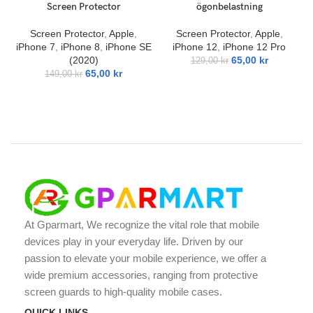
Screen Protector
ögonbelastning
Screen Protector
,
Apple
,
Screen Protector
,
Apple
,
iPhone 7
,
iPhone 8
,
iPhone SE
iPhone 12
,
iPhone 12 Pro
(2020)
65,00
kr
129,00
kr
65,00
kr
149,00
kr
At Gparmart, We recognize the vital role that mobile
devices play in your everyday life. Driven by our
passion to elevate your mobile experience, we offer a
wide premium accessories, ranging from protective
screen guards to high-quality mobile cases.
QUICK LINKS