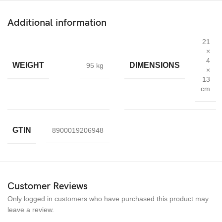
3 x skärmskydd i härdat glas
Additional information
3 x rengöringsduk
3 x våt rengöringsduk
21
×
Snabb leverans
innom 1-2 dag
4
WEIGHT
DIMENSIONS
95 kg
×
Snabbfakta
13
cm
Sekretess mot spion och bra skärmkänslighet
Enkel montering och Bubbelfri installation
GTIN
8900019206948
Ger maximalt skydd mot droppar, repor, stötar
Skärmskydd Kompatibel med iPhone 12, iPhone 12 PRO
Garanti:Skärmskydd garanteras 180 dagar
Customer Reviews
Only logged in customers who have purchased this product may
leave a review.