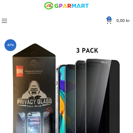
0
0,00
kr
 iPhone 12, iPhone 12 Pro (6.1 Tums),Privacy Screen Protector
-57%