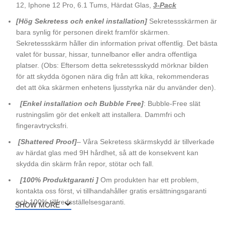
12, Iphone 12 Pro, 6.1 Tums, Härdat Glas,
3-Pack
[Hög Sekretess och enkel installation]
Sekretessskärmen är
bara synlig för personen direkt framför skärmen.
Sekretessskärm håller din information privat offentlig. Det bästa
valet för bussar, hissar, tunnelbanor eller andra offentliga
platser. (Obs: Eftersom detta sekretessskydd mörknar bilden
för att skydda ögonen nära dig från att kika, rekommenderas
det att öka skärmen enhetens ljusstyrka när du använder den).
[Enkel installation och Bubble Free]
: Bubble-Free slät
rustningslim gör det enkelt att installera. Dammfri och
fingeravtrycksfri.
[Shattered Proof]
– Våra Sekretess skärmskydd är tillverkade
av härdat glas med 9H hårdhet, så att de konsekvent kan
skydda din skärm från repor, stötar och fall.
[100% Produktgaranti ]
Om produkten har ett problem,
kontakta oss först, vi tillhandahåller gratis ersättningsgaranti
och 100% tillfredsställelsesgaranti.
SHOW MORE
[
Paketet inkluderar
]