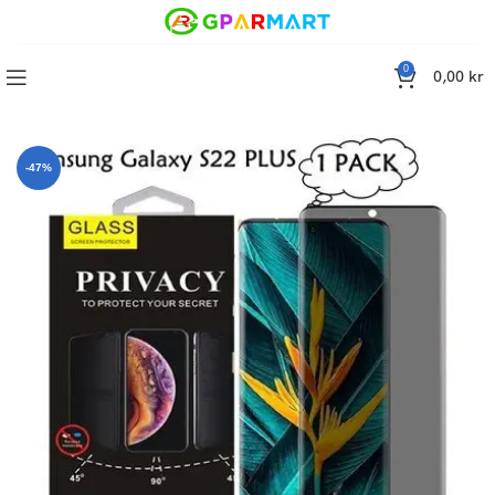
0
0,00
kr
skydd Samsung Galaxy S22 PLUS 5G, ,Privacy Screen Protector
-47%