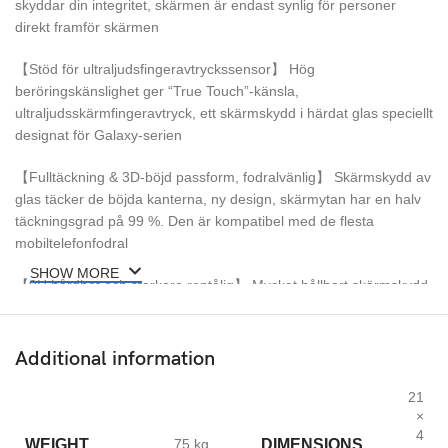
skyddar din integritet, skärmen är endast synlig för personer
direkt framför skärmen
【Stöd för ultraljudsfingeravtryckssensor】 Hög
beröringskänslighet ger “True Touch”-känsla,
ultraljudsskärmfingeravtryck, ett skärmskydd i härdat glas speciellt
designat för Galaxy-serien
【Fulltäckning & 3D-böjd passform, fodralvänlig】 Skärmskydd av
glas täcker de böjda kanterna, ny design, skärmytan har en halv
täckningsgrad på 99 %. Den är kompatibel med de flesta
mobiltelefonfodral
SHOW MORE
【9H hårdhet och starkare reptålig】 Mycket hållbart skärmskydd
i härdat glas kan effektivt skydda din Galaxy Mobile från
oönskade repor av nycklar och vissa andra hårda ämnen.
Additional information
【Lätt installation & bubbelfri & Oleofobisk nanobeläggning】:
Den använder glasmaterial av högsta kvalitet, vilket skapar en
21
oljebeständig, mycket hållbar och reptålig yta som är lättare att
×
4
rengöra och skyddar mot svett effektivt.
WEIGHT
DIMENSIONS
75 kg