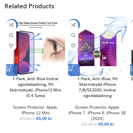
Related Products
Sekretess mot spion och bra skärmkänslighet
Ger maximalt skydd mot droppar, repor, stötar
Garanti:Skärmskydd garanteras 180 dagar
-50%
-50%
1-Pack, Anti-Blue lindrar
1-Pack, Anti-Blue, 9H
2
ögonbelastning, 9H
Skärmskydd iPhone
Skärmskydd, iPhone12 Mini
7/8/SE2020, lindrar
(5.4 Tums)
ögonbelastning
Screen Protector
,
Apple
,
Screen Protector
,
Apple
,
iPhone 12 Mini
iPhone 7
,
iPhone 8
,
iPhone SE
65,00
kr
(2020)
129,00
kr
65,00
kr
129,00
kr